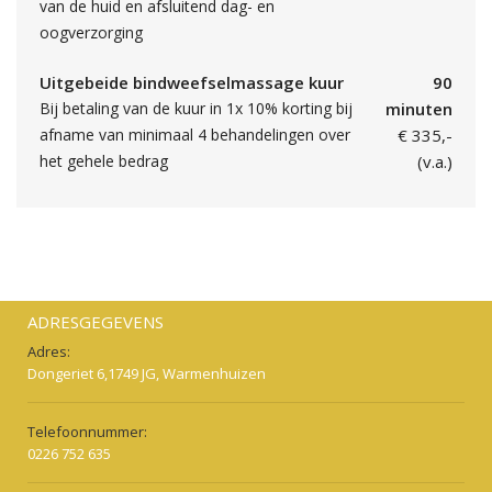
van de huid en afsluitend dag- en
oogverzorging
Uitgebeide bindweefselmassage kuur
90
Bij betaling van de kuur in 1x 10% korting bij
minuten
afname van minimaal 4 behandelingen over
€ 335,-
het gehele bedrag
(v.a.)
ADRESGEGEVENS
Adres:
Dongeriet 6,1749 JG, Warmenhuizen
Telefoonnummer:
0226 752 635