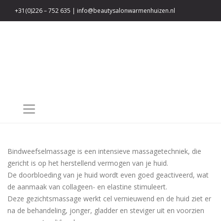
+31(0)226 – 752 635
|
info@beautysalonwarmenhuizen.nl
Privacy verklaring
Bindweefselmassage is een intensieve massagetechniek, die
gericht is op het herstellend vermogen van je huid.
De doorbloeding van je huid wordt even goed geactiveerd, wat
de aanmaak van collageen- en elastine stimuleert.
Deze gezichtsmassage werkt cel vernieuwend en de huid ziet er
na de behandeling, jonger, gladder en steviger uit en voorzien