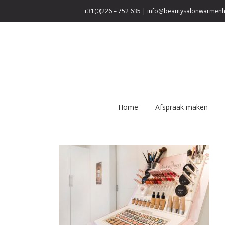
+31(0)226 – 752 635
|
info@beautysalonwarmenhu
Privacy verklaring
Home
Afspraak maken