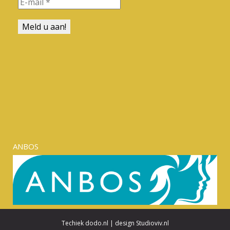
ANBOS
Techiek
dodo.nl
|
design
Studioviv.nl