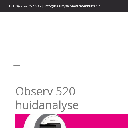
+31(0)226 – 752 635
|
info@beautysalonwarmenhuizen.nl
Privacy verklaring
Observ 520
huidanalyse