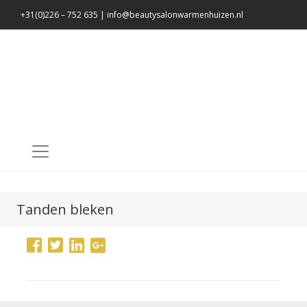
+31(0)226 – 752 635
|
info@beautysalonwarmenhuizen.nl
Privacy verklaring
Tanden bleken